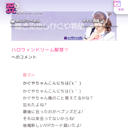
予約
MENU
EN／JP
めいどりーみん
メイド酒場
ハロウィンドリーム解禁♡
へのコメント
羅王∞
かぐやちゃんこんにちは(´ε｀ )
かぐやちゃんこんにちは(´ε｀ )
かぐやちゃん俺のこと覚えてるかな?
忘れたよね?
最後に会ったのがヘブンズだよ!
それ以来会ってないからね!
後俺新しいVIPカード届いたよ!