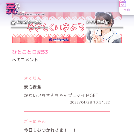
予約
MENU
EN／JP
めいどりーみん
メイド酒場
ひとこと日記53
へのコメント
きくりん
安心安全
かわいいちさきちゃんプロマイドGET
2022/04/28 10:51:22
だ〜にゃん
今日もおつかれさま！！！