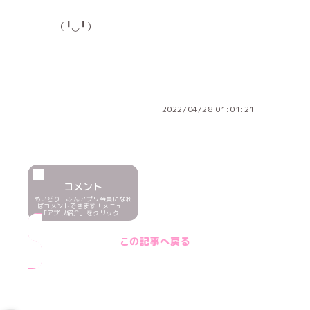
（╹◡╹）
2022/04/28 01:01:21
コメント
めいどりーみんアプリ会員になれ
ばコメントできます！メニュー
「アプリ紹介」をクリック！
この記事へ戻る