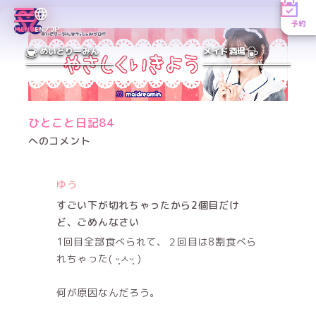
予約
MENU
EN／JP
めいどりーみん
メイド酒場
ひとこと日記84
へのコメント
ゆう
すごい下が切れちゃったから2個目だけ
ど、ごめんなさい
1回目全部食べられて、２回目は8割食べら
れちゃった( ᵕ̩̩ㅅᵕ̩̩ )
何が原因なんだろう。