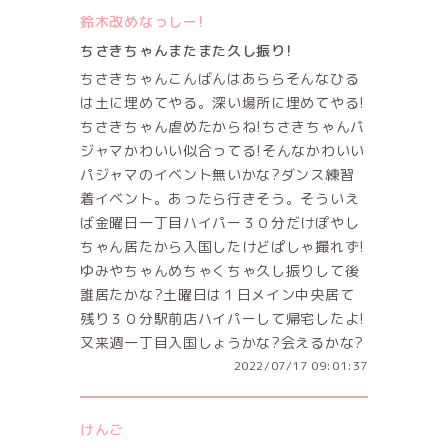
鈴木改めなっしー!
ちさきちゃんまたまた久し振り!
ちさきちゃんこんばんはあららそんなひる
は土に埋めてやる。深い場所に埋めてやる!
ちさきちゃん虐めたからね!ちさきちゃんパ
ジャマかわいい似合ってる!そんなかわいい
パジャマのイベント無いかな?ダンス練習
着イベント。あったら行きそう。そういえ
ば金曜日一丁目ハイパー３０分だけぽやし
ちゃん居たから入国したけどぱしゃ撮れず!
ゆみやちゃんめちゃくちゃ久し振りして後
誰居たかな?土曜日は１日メイン中央居て
残り３０分駅前店ハイパーして帰宅したよ!
又来週一丁目入国しょうかな?会えるかな?
2022/07/17 09:01:37
けんご