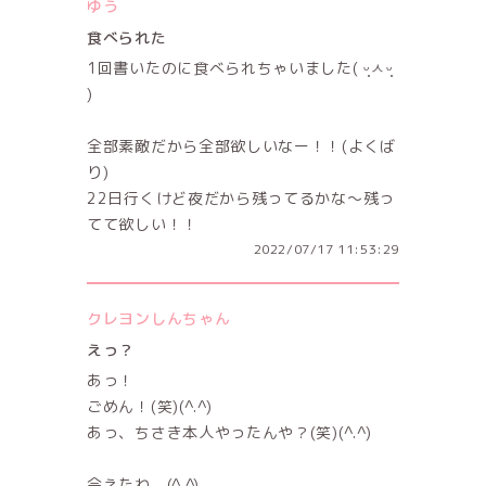
ゆう
食べられた
1回書いたのに食べられちゃいました( ᵕ̩̩ㅅᵕ̩̩
)
全部素敵だから全部欲しいなー！！(よくば
り)
22日行くけど夜だから残ってるかな〜残っ
てて欲しい！！
2022/07/17 11:53:29
クレヨンしんちゃん
えっ？
あっ！
ごめん！(笑)(^.^)
あっ、ちさき本人やったんや？(笑)(^.^)
会えたね。(^.^)