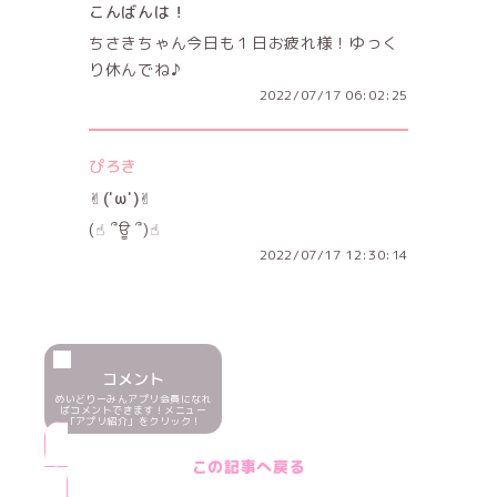
こんばんは！
ちさきちゃん今日も１日お疲れ様！ゆっく
り休んでね♪
2022/07/17 06:02:25
ぴろき
✌︎('ω')✌︎
(☝︎ ՞ਊ ՞)☝︎
2022/07/17 12:30:14
コメント
めいどりーみんアプリ会員になれ
ばコメントできます！メニュー
「アプリ紹介」をクリック！
この記事へ戻る