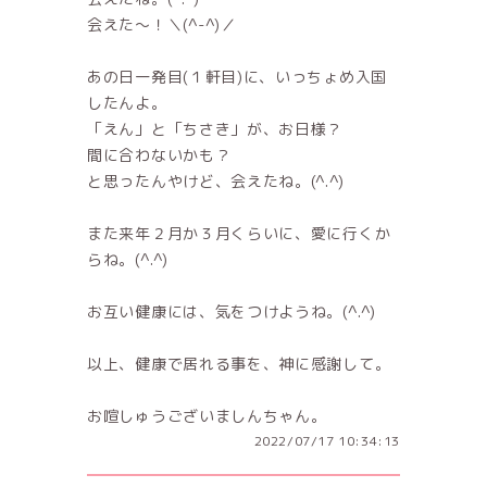
会えた～！＼(^-^)／
あの日一発目(１軒目)に、いっちょめ入国
したんよ。
「えん」と「ちさき」が、お日様？
間に合わないかも？
と思ったんやけど、会えたね。(^.^)
また来年２月か３月くらいに、愛に行くか
らね。(^.^)
お互い健康には、気をつけようね。(^.^)
以上、健康で居れる事を、神に感謝して。
お喧しゅうございましんちゃん。
2022/07/17 10:34:13