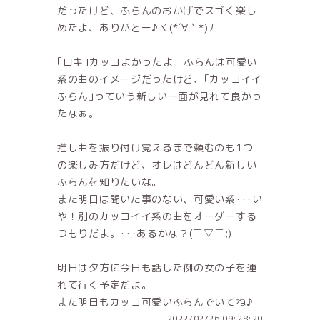
だったけど、ふらんのおかげでスゴく楽し
めたよ、ありがとー♪ヾ(*´∀｀*)ﾉ
｢ロキ｣カッコよかったよ。ふらんは可愛い
系の曲のイメージだったけど、｢カッコイイ
ふらん｣っていう新しい一面が見れて良かっ
たなぁ。
推し曲を振り付け覚えるまで頼むのも1つ
の楽しみ方だけど、オレはどんどん新しい
ふらんを知りたいな。
また明日は聞いた事のない、可愛い系･･･い
や！別のカッコイイ系の曲をオーダーする
つもりだよ。･･･あるかな？(￣▽￣;)
明日は夕方に今日も話した例の女の子を連
れて行く予定だよ。
また明日もカッコ可愛いふらんでいてね♪
2022/02/26 09:28:20