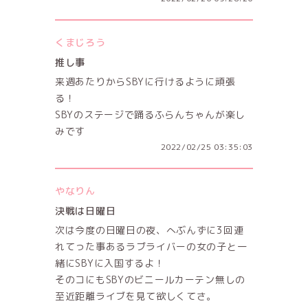
くまじろう
推し事
来週あたりからSBYに行けるように頑張
る！
SBYのステージで踊るふらんちゃんが楽し
みです
2022/02/25 03:35:03
やなりん
決戦は日曜日
次は今度の日曜日の夜、へぶんずに3回連
れてった事あるラブライバーの女の子と一
緒にSBYに入国するよ！
そのコにもSBYのビニールカーテン無しの
至近距離ライブを見て欲しくてさ。