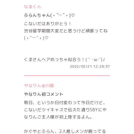
なるくん
ふらんちゃん(﹡ˆ﹀ˆ﹡)♡
こないだはありがとう！
渋谷留学期間大変だと思うけど頑張ってね
(﹡ˆ﹀ˆ﹡)♡
くまさんヘアめっちゃ似合う！(｀･ω･´)ﾉ
2022/02/21 12:26:37
やなりん@川越
やなりん初コメント
明日、というか日付変わって今日だけど、
こないだツイキャスで伝えた通りSBYにや
なりんご主人様が初上陸するよん。
かぐやとふらん、2人推しメンが揃ってる