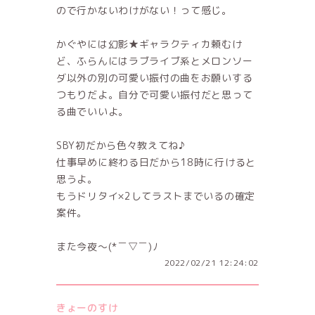
ので行かないわけがない！って感じ。
かぐやには幻影★ギャラクティカ頼むけ
ど、ふらんにはラブライブ系とメロンソー
ダ以外の別の可愛い振付の曲をお願いする
つもりだよ。自分で可愛い振付だと思って
る曲でいいよ。
SBY初だから色々教えてね♪
仕事早めに終わる日だから18時に行けると
思うよ。
もうドリタイ×2してラストまでいるの確定
案件。
また今夜～(*￣▽￣)ﾉ
2022/02/21 12:24:02
きょーのすけ