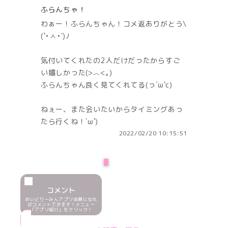
ふらんちゃ！
わぁー！ふらんちゃん！コメ返ありがとう\
(`•ㅅ•´)ﾉ
気付いてくれたの2人だけだったからすご
い嬉しかった(>︿<｡)
ふらんちゃん良く見てくれてる‪(っ´ω`c)
ねぇー、また会いたいからタイミングあっ
たら行くね！´ω`)‬
2022/02/20 10:15:51
NEXT
コメント
めいどりーみんアプリ会員になれ
ばコメントできます！メニュー
「アプリ紹介」をクリック！