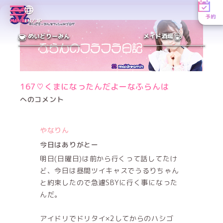
予約
MENU
EN／JP
めいどりーみん
メイド酒場
167♡くまになったんだよーなふらんは
へのコメント
やなりん
今日はありがとー
明日(日曜日)は前から行くって話してたけ
ど、今日は昼間ツイキャスでうるりちゃん
と約束したので急遽SBYに行く事になった
んだ。
アイドリでドリタイ×2してからのハシゴ