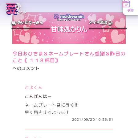
予約
MENU
EN／JP
めいどりーみん
メイド酒場
今日おひさま＆ネームプレートさん感謝＆昨日の
こと〘 １１８杯目〙
へのコメント
とよくん
こんばんはー
ネームプレート見に行く!!
早く届きますように!!
2021/09/26 10:35:31