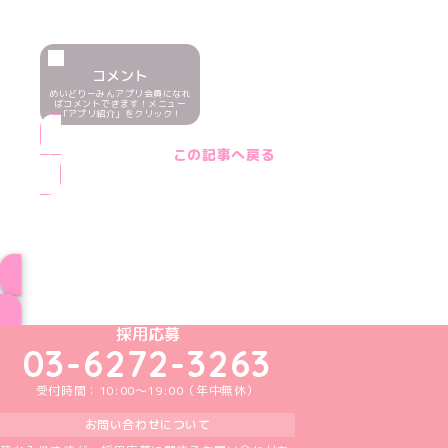
コメント
めいどりーみんアプリ会員になれ
ばコメントできます！メニュー
「アプリ紹介」をクリック！
この記事へ戻る
ブログ トップページへ
めいどりーみんTikTok公式アカウント
めいどりーみんX公式アカウント
めいどりーみんInstagram公式アカウント
めいどりーみんFacebook公式アカウン
めいどりーみんYouTube公式アカ
採用応募
03-6272-3263
受付時間：10:00～19:00（年中無休）
お問い合わせについて