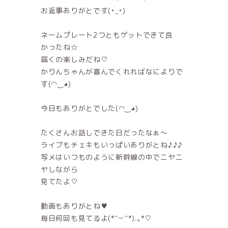
お返事ありがとです(•‿•)
ネームプレート2つともゲットできて良
かったね☆
届くの楽しみだね♡
かりんちゃんが喜んでくれればなによりで
す(◠‿◕)
今日もありがとでした(◠‿◕)
たくさんお話しできた日だったなぁ〜
ライブもチェキもいっぱいありがとね♪♪♪
写メはいつものように新幹線の中でニヤニ
ヤしながら
見てたよ♡
動画もありがとね♥
毎日何回も見てるよ(*˘︶˘*).｡*♡