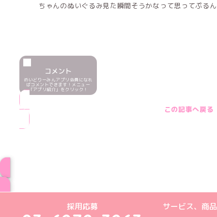
ちゃんのぬいぐるみ見た瞬間そうかなって思ってぷるん
コメント
めいどりーみんアプリ会員になれ
ばコメントできます！メニュー
「アプリ紹介」をクリック！
この記事へ戻る
ブログ トップペー
めいどりーみんTikTok公式アカウン
めいどりーみんX公式アカウント
めいどりーみんInstagra
めいどりーみんFace
めいどりーみんY
採用応募
サービス、商品