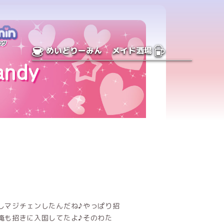
めいどりーみん
メイド酒場
しマジチェンしたんだね♪やっぱり招
俺も招きに入国してたよ♪そのわた