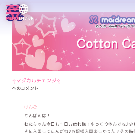
MENU
EN／JP
✧̣̥̇マジカルチェンジ✧̣̥̇
へのコメント
けんご
こんばんは！
わたちゃん今日も１日お疲れ様！ゆっくり休んでね♪少
きに入国してたんだね♪お嬢様入国楽しかった？その時