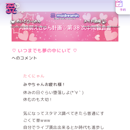
予約
MENU
EN／JP
めいどりーみん
メイド酒場
♡ いつまでも夢の中にいて ♡
へのコメント
たくにゃん
みやちゃんお疲れ様！
休みの日ぐらい堕落しよ(*´∀｀)
休むのも大切！
気になってスタマス調べてきたら普通にす
ごくて草www
自分でライブ演出出来るとか時代も進歩し