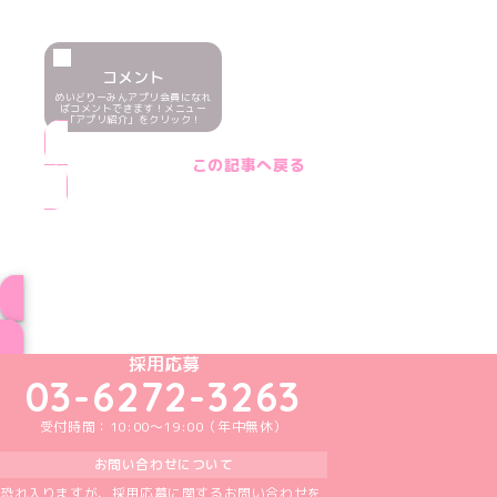
コメント
めいどりーみんアプリ会員になれ
ばコメントできます！メニュー
「アプリ紹介」をクリック！
この記事へ戻る
ブログ トップページへ
めいどりーみんTikTok公式アカウント
めいどりーみんX公式アカウント
めいどりーみんInstagram公式アカウント
めいどりーみんFacebook公式アカウン
めいどりーみんYouTube公式アカ
採用応募
03-6272-3263
受付時間：10:00～19:00（年中無休）
お問い合わせについて
恐れ入りますが、採用応募に関するお問い合わせを