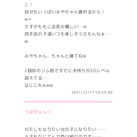
こ！
自分もいっぱいみやちゃん褒めるから！
w←
さすがももこ店長お優しい…w
招き店の子達いつも楽しそうだもんなぁ…
w
みやちゃん、ちゃんと寝てねw
2個目のジム前ですでに手持ちが20レベル
超えてる…
なにこれwww
2021/12/17 10:53:40
つばぴょん♡
わたしもなりたい女の子になりたい……
うまれたじてんで負け組なのです……