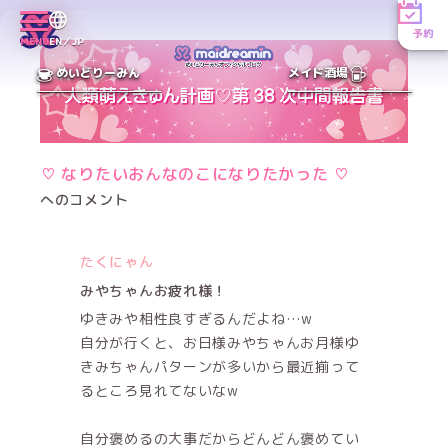
予約
MENU
EN／JP
めいどりーみん
メイド酒場
♡ なりたいおんなのこになりたかった ♡
へのコメント
たくにゃん
みやちゃんお疲れ様！
ゆきみや相性良すぎるんだよね…w
自分が行くと、お日様みやちゃんお月様ゆ
きみちゃんパターンが多いから最近揃って
るところ見れてないなw
自分褒めるの大事だからどんどん褒めてい