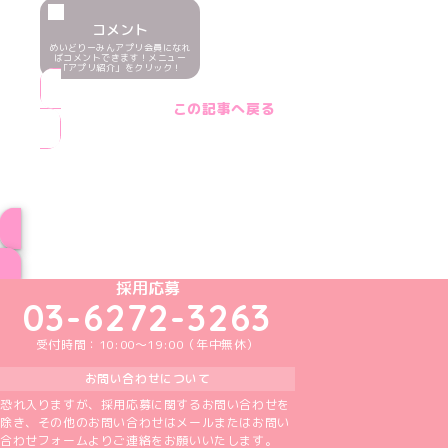
コメント
めいどりーみんアプリ会員になれ
ばコメントできます！メニュー
「アプリ紹介」をクリック！
この記事へ戻る
ブログ トップページへ
めいどりーみんTikTok公式アカウント
めいどりーみんX公式アカウント
めいどりーみんInstagram公式アカウント
めいどりーみんFacebook公式アカウン
めいどりーみんYouTube公式アカ
採用応募
03-6272-3263
受付時間：10:00～19:00（年中無休）
お問い合わせについて
恐れ入りますが、採用応募に関するお問い合わせを
除き、その他のお問い合わせはメールまたはお問い
合わせフォームよりご連絡をお願いいたします。