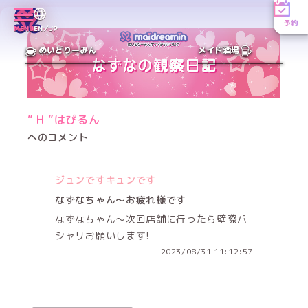
予約
MENU
EN／JP
めいどりーみん
メイド酒場
” H ”はぴるん
へのコメント
ジュンですキュンです
なずなちゃん〜お疲れ様です
なずなちゃん〜次回店舗に行ったら壁際パ
シャリお願いします!
2023/08/31 11:12:57