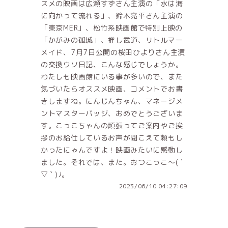
スメの映画は広瀬すずさん主演の「水は海
に向かって流れる」、鈴木亮平さん主演の
「東京MER」、松竹系映画館で特別上映の
「かがみの孤城」、推し武道、リトルマー
メイド、7月7日公開の桜田ひよりさん主演
の交換ウソ日記、こんな感じでしょうか。
わたしも映画館にいる事が多いので、また
気づいたらオススメ映画、コメントでお書
きしますね。にんじんちゃん、マネージメ
ントマスターバッジ、おめでとうございま
す。こっこちゃんの頑張ってご案内やご挨
拶のお給仕しているお声が聞こえて頼もし
かったにゃんですよ！映画みたいに感動し
ました。それでは、また。おつこっこ～( ´
▽ ` )ﾉ。
2023/06/10 04:27:09