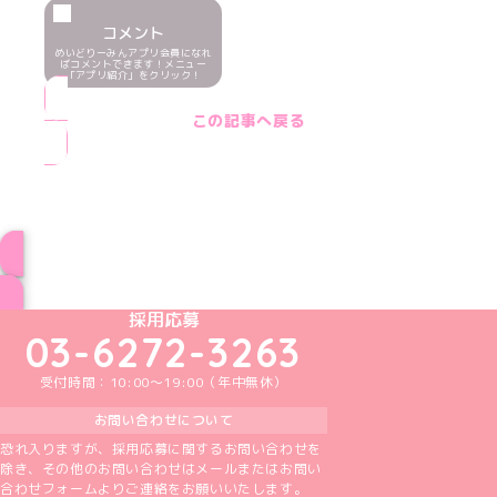
コメント
めいどりーみんアプリ会員になれ
ばコメントできます！メニュー
「アプリ紹介」をクリック！
この記事へ戻る
ブログ トップページへ
めいどりーみんTikTok公式アカウント
めいどりーみんX公式アカウント
めいどりーみんInstagram公式アカウント
めいどりーみんFacebook公式アカウン
めいどりーみんYouTube公式アカ
採用応募
03-6272-3263
受付時間：10:00～19:00（年中無休）
お問い合わせについて
恐れ入りますが、採用応募に関するお問い合わせを
除き、その他のお問い合わせはメールまたはお問い
合わせフォームよりご連絡をお願いいたします。