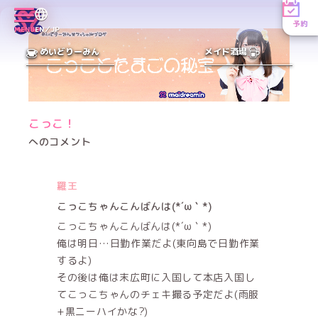
予約
MENU
EN／JP
めいどりーみん
メイド酒場
こっこ！
へのコメント
羅王
こっこちゃんこんばんは(*´ω｀*)
こっこちゃんこんばんは(*´ω｀*)
俺は明日…日勤作業だよ(東向島で日勤作業
するよ)
その後は俺は末広町に入国して本店入国し
てこっこちゃんのチェキ撮る予定だよ(雨服
+黒ニーハイかな?)