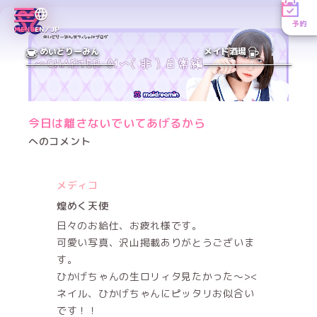
予約
MENU
EN／JP
めいどりーみん
メイド酒場
今日は離さないでいてあげるから
へのコメント
メディコ
煌めく天使
日々のお給仕、お疲れ様です。
可愛い写真、沢山掲載ありがとうございま
す。
ひかげちゃんの生ロリィタ見たかった～><
ネイル、ひかげちゃんにピッタリお似合い
です！！