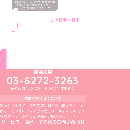
めいどりーみんアプリ会員になれ
ばコメントできます！メニュー
「アプリ紹介」をクリック！
この記事へ戻る
ブログ トップページへ
めいどりーみんTikTok公式アカウント
めいどりーみんX公式アカウント
めいどりーみんInstagram公式アカウント
めいどりーみんFacebook公式アカウン
めいどりーみんYouTube公式アカ
採用応募
03-6272-3263
受付時間：10:00～19:00（年中無休）
お問い合わせについて
恐れ入りますが、採用応募に関するお問い合わせを
除き、その他のお問い合わせはメールまたはお問い
合わせフォームよりご連絡をお願いいたします。
サービス、商品、その他のお問い合わせ