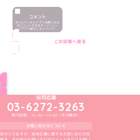
コメント
めいどりーみんアプリ会員になれ
ばコメントできます！メニュー
「アプリ紹介」をクリック！
この記事へ戻る
ブログ トップページへ
めいどりーみんTikTok公式アカウント
めいどりーみんX公式アカウント
めいどりーみんInstagram公式アカウント
めいどりーみんFacebook公式アカウン
めいどりーみんYouTube公式アカ
採用応募
03-6272-3263
受付時間：10:00～19:00（年中無休）
お問い合わせについて
恐れ入りますが、採用応募に関するお問い合わせを
除き、その他のお問い合わせはメールまたはお問い