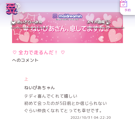
予約
MENU
EN／JP
めいどりーみん
メイド酒場
♡‪ 全力で走るんだ！ ♡‪
へのコメント
上
ねいぴあちゃん
テディ喜んでくれて嬉しい
初めて会ったのが5日前とか信じられない
ぐらい仲良くなれてとっても幸せです。
2022/10/31 04:22:20