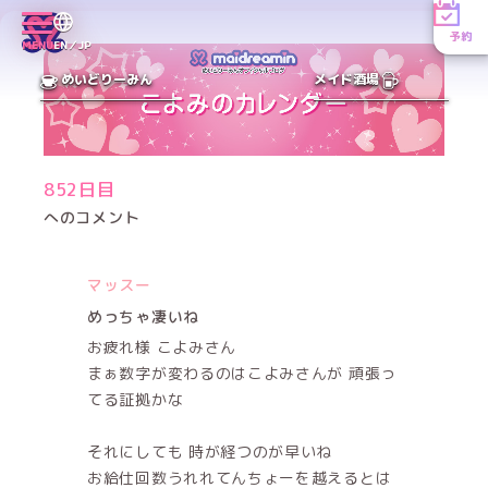
予約
MENU
EN／JP
めいどりーみん
メイド酒場
852日目
へのコメント
マッスー
めっちゃ凄いね
お疲れ様 こよみさん
まぁ数字が変わるのはこよみさんが 頑張っ
てる証拠かな
それにしても 時が経つのが早いね
お給仕回数うれれてんちょーを越えるとは