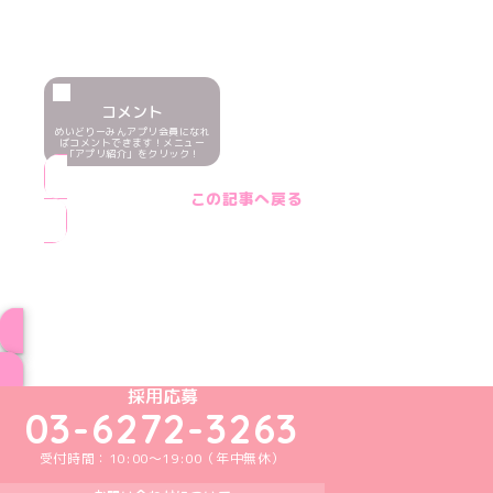
コメント
めいどりーみんアプリ会員になれ
ばコメントできます！メニュー
「アプリ紹介」をクリック！
この記事へ戻る
ブログ トップページへ
めいどりーみんTikTok公式アカウント
めいどりーみんX公式アカウント
めいどりーみんInstagram公式アカウント
めいどりーみんFacebook公式アカウン
めいどりーみんYouTube公式アカ
採用応募
03-6272-3263
受付時間：10:00～19:00（年中無休）