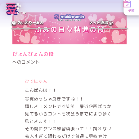
予約
MENU
EN／JP
めいどりーみん
メイド酒場
ぴょんぴょんの段
へのコメント
ひでにゃん
こんばんは！！
写真めっちゃ良きですね！！
嬉しきコメントです笑笑 最近企画ばっか
見てるからコントも次会うまでにより多く
見ときます！！
その間にダンス練習頑張って！！踊れない
芸人すぎて踊れるだけで普通に尊敬やけ