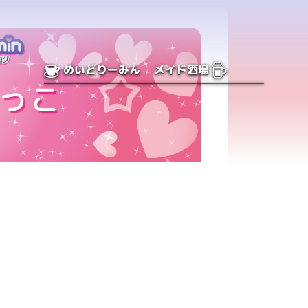
めいどりーみん
メイド酒場