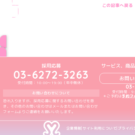
この記事へ戻る
ブログ トップペー
めいどりーみんTikTok公式アカウン
めいどりーみんX公式アカウント
めいどりーみんInstagra
めいどりーみんFace
めいどりーみんY
採用応募
サービス、商品
03-6272-3263
お問い
受付時間：10:00～19:00（年中無休）
03
受付時間：9:
お問い合わせについて
＊ご予約は
予約フ
恐れ入りますが、採用応募に関するお問い合わせを除
き、その他のお問い合わせはメールまたはお問い合わせ
フォームよりご連絡をお願いいたします。
企業情報
サイト利用について
プライバ