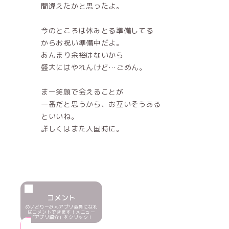
間違えたかと思ったよ。
今のところは休みとる準備してる
からお祝い準備中だよ。
あんまり余裕はないから
盛大にはやれんけど…ごめん。
まー笑顔で会えることが
一番だと思うから、お互いそうある
といいね。
詳しくはまた入国時に。
コメント
めいどりーみんアプリ会員になれ
ばコメントできます！メニュー
「アプリ紹介」をクリック！