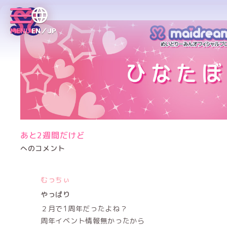
MENU
EN／JP
あと2週間だけど
へのコメント
むっちぃ
やっぱり
２月で1周年だったよね？
周年イベント情報無かったから