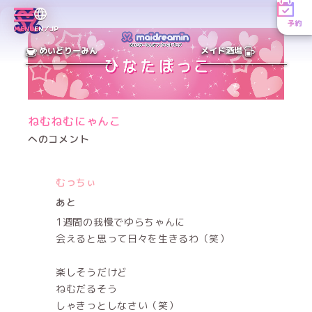
予約
MENU
EN／JP
めいどりーみん
メイド酒場
ねむねむにゃんこ
へのコメント
むっちぃ
あと
1週間の我慢でゆらちゃんに
会えると思って日々を生きるわ（笑）
楽しそうだけど
ねむだるそう
しゃきっとしなさい（笑）