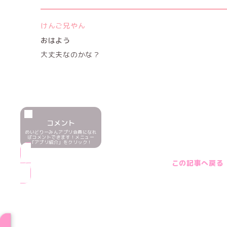
けんご兄やん
おはよう
大丈夫なのかな？
コメント
めいどりーみんアプリ会員になれ
ばコメントできます！メニュー
「アプリ紹介」をクリック！
この記事へ戻る