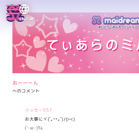
MENU
EN／JP
おーーーん
へのコメント
イッセー557
お大事にヾ(´｡••｡`)ﾉ(><)
(´-ω-)ｳﾑ