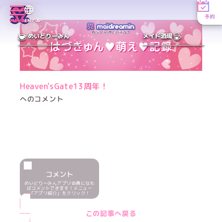
予約
MENU
EN／JP
めいどりーみん
メイド酒場
Heaven'sGate13周年！
へのコメント
コメント
めいどりーみんアプリ会員になれ
ばコメントできます！メニュー
「アプリ紹介」をクリック！
この記事へ戻る