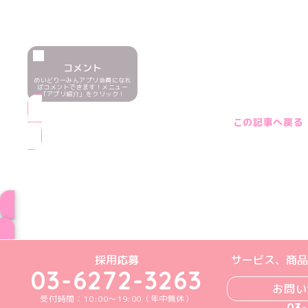
コメント
めいどりーみんアプリ会員になれ
ばコメントできます！メニュー
「アプリ紹介」をクリック！
この記事へ戻る
ブログ トップペー
めいどりーみんTikTok公式アカウン
めいどりーみんX公式アカウント
めいどりーみんInstagra
めいどりーみんFace
めいどりーみんY
採用応募
サービス、商品
03-6272-3263
お問い
受付時間：10:00～19:00（年中無休）
03