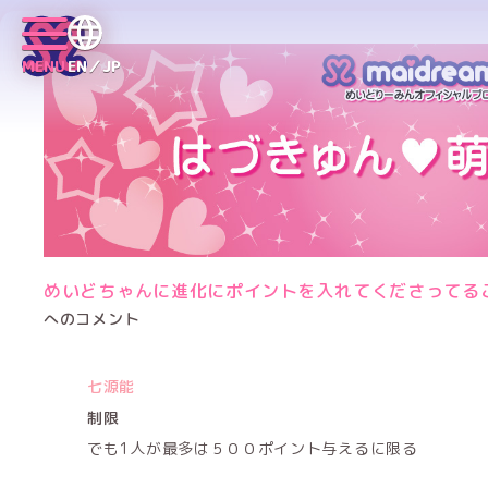
MENU
EN／JP
めいどちゃんに進化にポイントを入れてくださってる
へのコメント
七源能
制限
でも1人が最多は５００ポイント与えるに限る