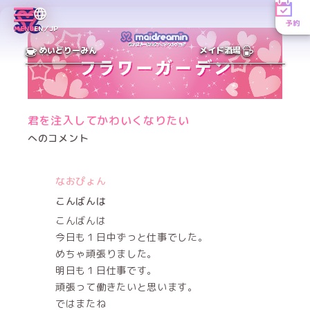
予約
MENU
EN／JP
めいどりーみん
メイド酒場
君を注入してかわいくなりたい
へのコメント
なおぴょん
こんばんは
こんばんは
今日も１日中ずっと仕事でした。
めちゃ頑張りました。
明日も１日仕事です。
頑張って働きたいと思います。
ではまたね