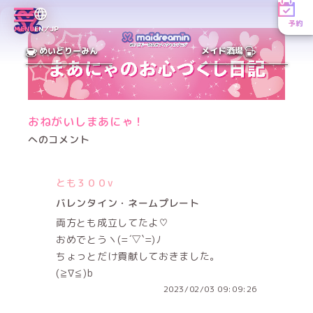
予約
MENU
EN／JP
めいどりーみん
メイド酒場
おねがいしまあにゃ！
へのコメント
とも３００v
バレンタイン・ネームプレート
両方とも成立してたよ♡
おめでとうヽ(=´▽`=)ﾉ
ちょっとだけ貢献しておきました。
(≧∇≦)b
2023/02/03 09:09:26