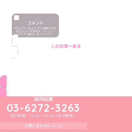
コメント
めいどりーみんアプリ会員になれ
ばコメントできます！メニュー
「アプリ紹介」をクリック！
この記事へ戻る
ブログ トップページへ
めいどりーみんTikTok公式アカウント
めいどりーみんX公式アカウント
めいどりーみんInstagram公式アカウント
めいどりーみんFacebook公式アカウン
めいどりーみんYouTube公式アカ
採用応募
03-6272-3263
受付時間：10:00～19:00（年中無休）
お問い合わせについて