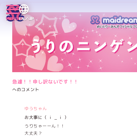
MENU
EN／JP
急遽！！申し訳ないです！！
へのコメント
ゆうちゃん
お大事に（ ｉ _ ｉ ）
うりちゃーーん！！
大丈夫？