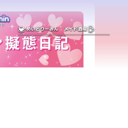
めいどりーみん
メイド酒場