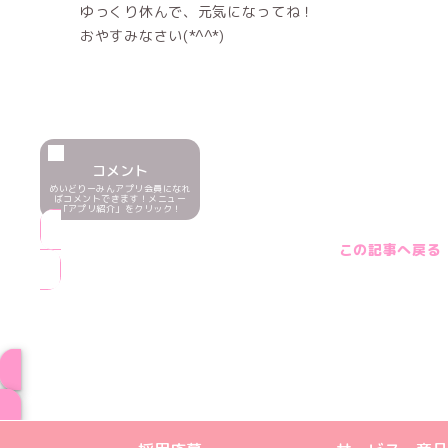
ゆっくり休んで、元気になってね！
おやすみなさい(*^^*)
コメント
めいどりーみんアプリ会員になれ
ばコメントできます！メニュー
「アプリ紹介」をクリック！
この記事へ戻る
ブログ トップペー
めいどりーみんTikTok公式アカウン
めいどりーみんX公式アカウント
めいどりーみんInstagra
めいどりーみんFace
めいどりーみんY