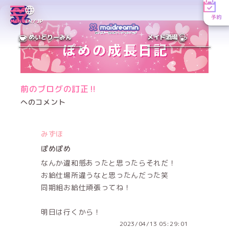
予約
MENU
EN／JP
めいどりーみん
メイド酒場
前のブログの訂正‼️
へのコメント
みずほ
ぽめぽめ
なんか違和感あったと思ったらそれだ！
お給仕場所違うなと思ったんだった笑
同期組お給仕頑張ってね！
明日は行くから！
2023/04/13 05:29:01