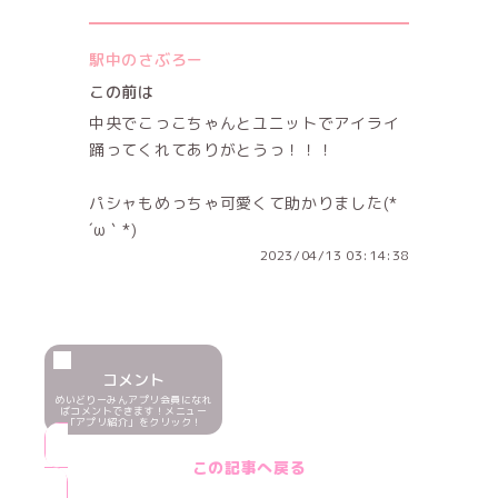
駅中のさぶろー
この前は
中央でこっこちゃんとユニットでアイライ
踊ってくれてありがとうっ！！！
パシャもめっちゃ可愛くて助かりました(*
´ω｀*)
2023/04/13 03:14:38
コメント
めいどりーみんアプリ会員になれ
ばコメントできます！メニュー
「アプリ紹介」をクリック！
この記事へ戻る