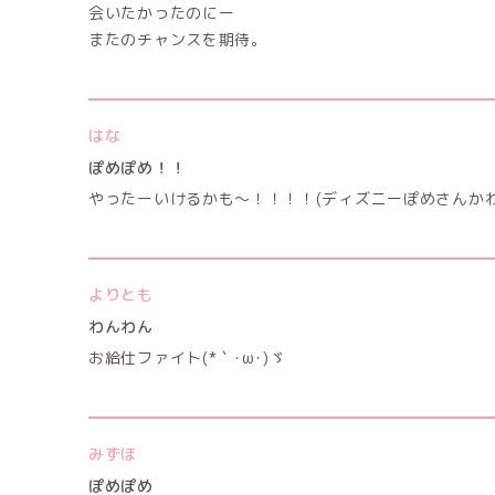
会いたかったのにー
またのチャンスを期待。
はな
ぽめぽめ！！
やったーいけるかも〜！！！！(ディズニーぽめさんかわ
よりとも
わんわん
お給仕ファイト(*｀･ω･)ゞ
みずほ
ぽめぽめ