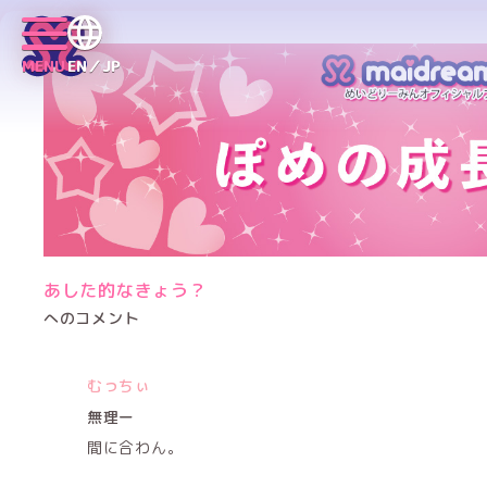
MENU
EN／JP
あした的なきょう？
へのコメント
むっちぃ
無理ー
間に合わん。