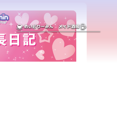
めいどりーみん
メイド酒場