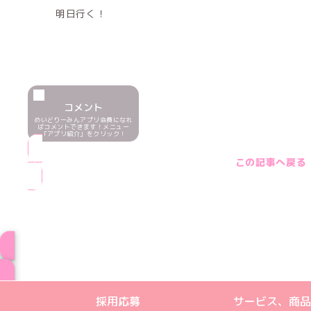
明日行く！
コメント
めいどりーみんアプリ会員になれ
ばコメントできます！メニュー
「アプリ紹介」をクリック！
この記事へ戻る
ブログ トップペー
めいどりーみんTikTok公式アカウン
めいどりーみんX公式アカウント
めいどりーみんInstagra
めいどりーみんFace
めいどりーみんY
採用応募
サービス、商品