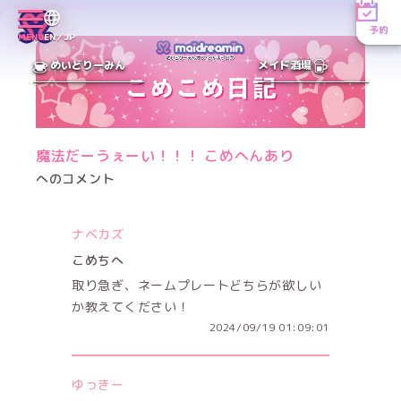
予約
MENU
EN／JP
めいどりーみん
メイド酒場
魔法だーうぇーい！！！ こめへんあり
へのコメント
ナベカズ
こめちへ
取り急ぎ、ネームプレートどちらが欲しい
か教えてください！
2024/09/19 01:09:01
ゆっきー