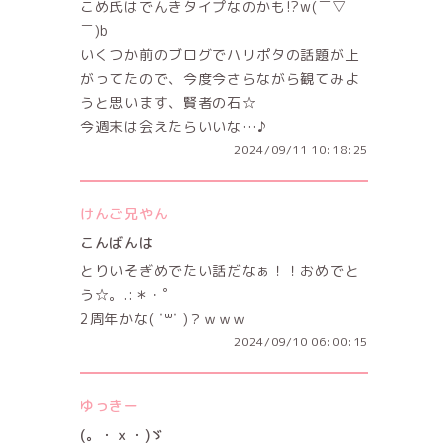
こめ氏はでんきタイプなのかも!?w(￣▽
￣)b
いくつか前のブログでハリポタの話題が上
がってたので、今度今さらながら観てみよ
うと思います、賢者の石☆
今週末は会えたらいいな…♪︎
2024/09/11 10:18:25
けんご兄やん
こんばんは
とりいそぎめでたい話だなぁ！！おめでと
う☆。.:＊・゜
2周年かな( ˙꒳˙ )？‍ｗｗｗ
2024/09/10 06:00:15
ゆっきー
(。・ｘ・)ゞ