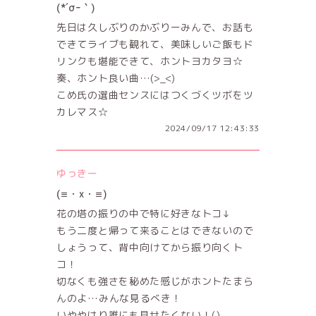
(*´σｰ｀)
先日は久しぶりのかぶりーみんで、お話も
できてライブも観れて、美味しいご飯もド
リンクも堪能できて、ホントヨカタヨ☆
奏、ホント良い曲…(>_<)
こめ氏の選曲センスにはつくづくツボをツ
カレマス☆
2024/09/17 12:43:33
ゆっきー
(≡・x・≡)
花の塔の振りの中で特に好きなトコ↓
もう二度と帰って来ることはできないので
しょうって、背中向けてから振り向くト
コ！
切なくも強さを秘めた感じがホントたまら
んのよ…みんな見るべき！
いややはり誰にも見せたくない！()