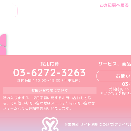
この記事へ戻る
ブログ トップペー
めいどりーみんTikTok公式アカウン
めいどりーみんX公式アカウント
めいどりーみんInstagra
めいどりーみんFace
めいどりーみんY
採用応募
サービス、商品
03-6272-3263
お問い
受付時間：10:00～19:00（年中無休）
03
受付時間：9:
お問い合わせについて
＊ご予約は
予約フ
恐れ入りますが、採用応募に関するお問い合わせを除
き、その他のお問い合わせはメールまたはお問い合わせ
フォームよりご連絡をお願いいたします。
企業情報
サイト利用について
プライバ