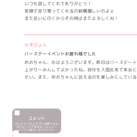
いつも話してくれてありがとう！
笑顔で走り寄ってくれるの結構嬉しいのよ☺️
また会いに行くからその時はまたよろしくね！
かずぴょん
バースデーイベントお疲れ様でした
めおちゃん、おはようございます。昨日はバースデーイ
上がりーみんしてよかったね。自分も入国出来て本当に
さい。また、めおちゃんに会えるのを楽しみにしている
コメント
めいどりーみんアプリ会員になれ
ばコメントできます！メニュー
「アプリ紹介」をクリック！