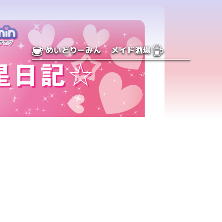
めいどりーみん
メイド酒場