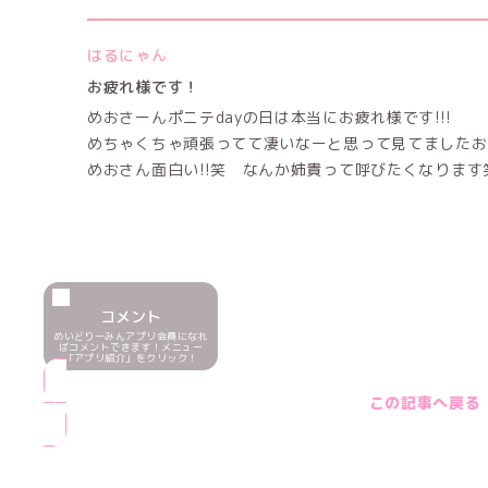
はるにゃん
お疲れ様です！
めおさーんポニテdayの日は本当にお疲れ様です!!!
めちゃくちゃ頑張ってて凄いなーと思って見てましたお
めおさん面白い!!笑 なんか姉貴って呼びたくなりま
コメント
めいどりーみんアプリ会員になれ
ばコメントできます！メニュー
「アプリ紹介」をクリック！
この記事へ戻る