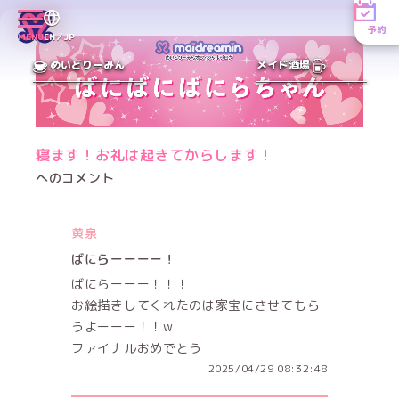
予約
MENU
EN／JP
めいどりーみん
メイド酒場
寝ます！お礼は起きてからします！
へのコメント
黄泉
ばにらーーーー！
ばにらーーー！！！
お絵描きしてくれたのは家宝にさせてもら
うよーーー！！w
ファイナルおめでとう
2025/04/29 08:32:48