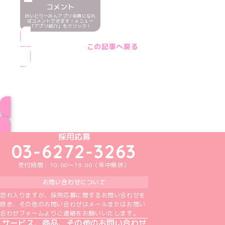
コメント
めいどりーみんアプリ会員になれ
ばコメントできます！メニュー
「アプリ紹介」をクリック！
この記事へ戻る
ブログ トップページへ
めいどりーみんTikTok公式アカウント
めいどりーみんX公式アカウント
めいどりーみんInstagram公式アカウント
めいどりーみんFacebook公式アカウン
めいどりーみんYouTube公式アカ
採用応募
03-6272-3263
受付時間：10:00～19:00（年中無休）
お問い合わせについて
恐れ入りますが、採用応募に関するお問い合わせを
除き、その他のお問い合わせはメールまたはお問い
合わせフォームよりご連絡をお願いいたします。
サービス、商品、その他のお問い合わせ