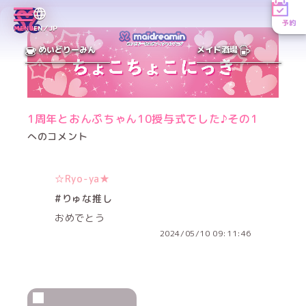
予約
MENU
EN／JP
めいどりーみん
メイド酒場
1周年とおんぷちゃん10授与式でした♪その1
へのコメント
☆Ryo-ya★
#りゅな推し
おめでとう
2024/05/10 09:11:46