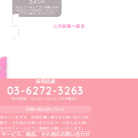
コメント
めいどりーみんアプリ会員になれ
ばコメントできます！メニュー
「アプリ紹介」をクリック！
この記事へ戻る
ブログ トップページへ
めいどりーみんTikTok公式アカウント
めいどりーみんX公式アカウント
めいどりーみんInstagram公式アカウント
めいどりーみんFacebook公式アカウン
めいどりーみんYouTube公式アカ
採用応募
03-6272-3263
受付時間：10:00～19:00（年中無休）
お問い合わせについて
恐れ入りますが、採用応募に関するお問い合わせを
除き、その他のお問い合わせはメールまたはお問い
合わせフォームよりご連絡をお願いいたします。
サービス、商品、その他のお問い合わせ