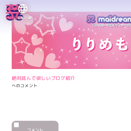
MENU
EN／JP
絶対読んで欲しいブログ紹介
へのコメント
コメント