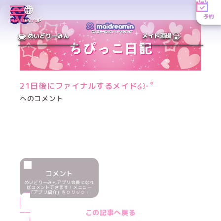
予約
MENU
EN／JP
めいどりーみん
メイド酒場
21日後にファイナルするメイド໒꒱· ﾟ
へのコメント
コメント
めいどりーみんアプリ会員になれ
ばコメントできます！メニュー
「アプリ紹介」をクリック！
この記事へ戻る