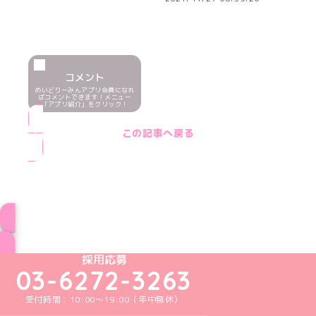
コメント
めいどりーみんアプリ会員になれ
ばコメントできます！メニュー
「アプリ紹介」をクリック！
この記事へ戻る
ブログ トップページへ
めいどりーみんTikTok公式アカウント
めいどりーみんX公式アカウント
めいどりーみんInstagram公式アカウント
めいどりーみんFacebook公式アカウン
めいどりーみんYouTube公式アカ
採用応募
03-6272-3263
受付時間：10:00～19:00（年中無休）