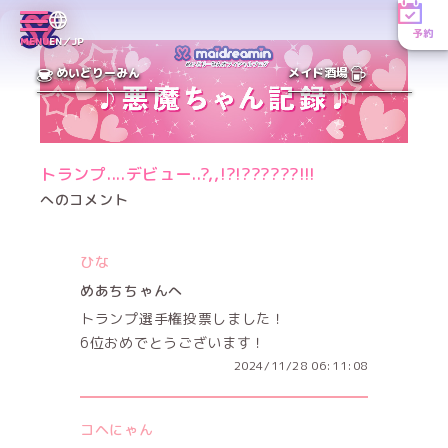
予約
MENU
EN／JP
めいどりーみん
メイド酒場
トランプ....デビュー..?,,!?!??????!!!
へのコメント
ひな
めあちちゃんへ
トランプ選手権投票しました！
6位おめでとうございます！
2024/11/28 06:11:08
コヘにゃん