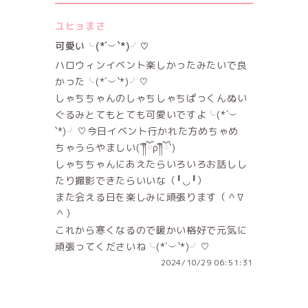
ユヒョまさ
可愛い╰(*´︶`*)╯♡
ハロウィンイベント楽しかったみたいで良
かった╰(*´︶`*)╯♡
しゃちちゃんのしゃちしゃちぱっくんぬい
ぐるみとてもとても可愛いですよ╰(*´︶
`*)╯♡今日イベント行かれた方めちゃめ
ちゃうらやましい(´༎ຶོρ༎ຶོ`)
しゃちちゃんにあえたらいろいろお話しし
たり撮影できたらいいな（╹◡╹）
また会える日を楽しみに頑張ります（＾∇
＾）
これから寒くなるので暖かい格好で元気に
頑張ってくださいね╰(*´︶`*)╯♡
2024/10/29 06:51:31