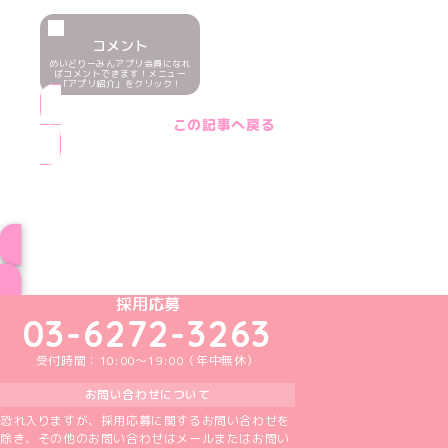
コメント
めいどりーみんアプリ会員になれ
ばコメントできます！メニュー
「アプリ紹介」をクリック！
この記事へ戻る
ブログ トップページへ
めいどりーみんTikTok公式アカウント
めいどりーみんX公式アカウント
めいどりーみんInstagram公式アカウント
めいどりーみんFacebook公式アカウン
めいどりーみんYouTube公式アカ
採用応募
03-6272-3263
受付時間：10:00～19:00（年中無休）
お問い合わせについて
恐れ入りますが、採用応募に関するお問い合わせを
除き、その他のお問い合わせはメールまたはお問い