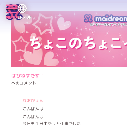
MENU
EN／JP
はぴねすです！
へのコメント
なおぴょん
こんばんは
こんばんは
今日も１日中ずっと仕事でした