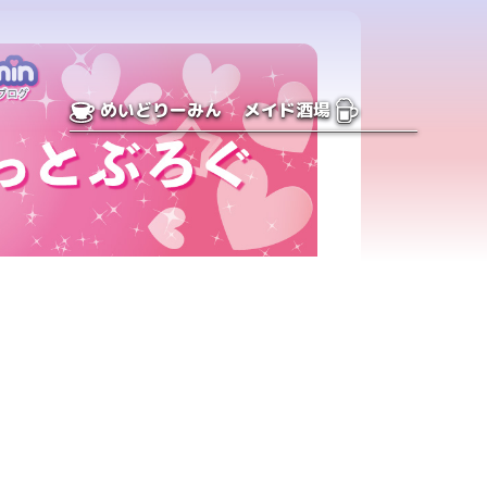
めいどりーみん
メイド酒場