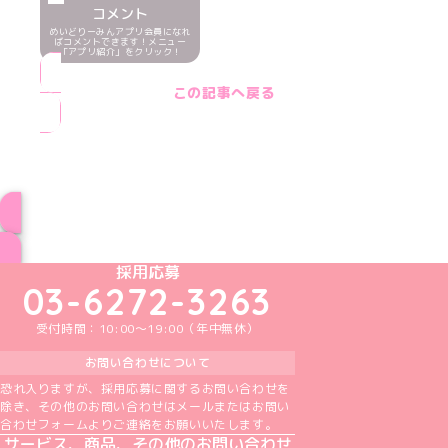
コメント
めいどりーみんアプリ会員になれ
ばコメントできます！メニュー
「アプリ紹介」をクリック！
この記事へ戻る
ブログ トップページへ
めいどりーみんTikTok公式アカウント
めいどりーみんX公式アカウント
めいどりーみんInstagram公式アカウント
めいどりーみんFacebook公式アカウン
めいどりーみんYouTube公式アカ
採用応募
03-6272-3263
受付時間：10:00～19:00（年中無休）
お問い合わせについて
恐れ入りますが、採用応募に関するお問い合わせを
除き、その他のお問い合わせはメールまたはお問い
合わせフォームよりご連絡をお願いいたします。
サービス、商品、その他のお問い合わせ