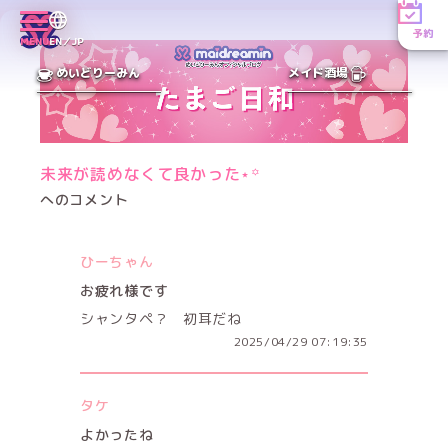
予約
MENU
EN／JP
めいどりーみん
メイド酒場
未来が読めなくて良かった⋆꙳
へのコメント
ひーちゃん
お疲れ様です
シャンタペ？ 初耳だね
2025/04/29 07:19:35
タケ
よかったね