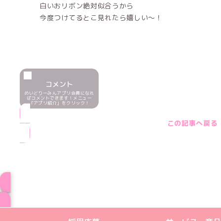
白いおリボン絶対似合うから
今度つけてるとこ見れたら嬉しい〜！
コメント
めいどりーみんアプリ会員になれ
ばコメントできます！メニュー
「アプリ紹介」をクリック！
この記事へ戻る
ブログ トップペー
めいどりーみんTikTok公式アカウン
めいどりーみんX公式アカウント
めいどりーみんInstagra
めいどりーみんFace
めいどりーみんY