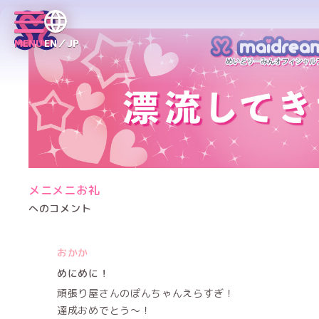
MENU
EN／JP
メニメニお礼
へのコメント
おかか
めにめに！
頑張り屋さんのぽんちゃんえらすぎ！
達成おめでとう〜！