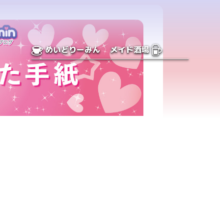
めいどりーみん
メイド酒場