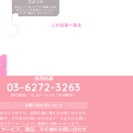
コメント
めいどりーみんアプリ会員になれ
ばコメントできます！メニュー
「アプリ紹介」をクリック！
この記事へ戻る
ブログ トップページへ
めいどりーみんTikTok公式アカウント
めいどりーみんX公式アカウント
めいどりーみんInstagram公式アカウント
めいどりーみんFacebook公式アカウン
めいどりーみんYouTube公式アカ
採用応募
03-6272-3263
受付時間：10:00～19:00（年中無休）
お問い合わせについて
恐れ入りますが、採用応募に関するお問い合わせを
除き、その他のお問い合わせはメールまたはお問い
合わせフォームよりご連絡をお願いいたします。
サービス、商品、その他のお問い合わせ