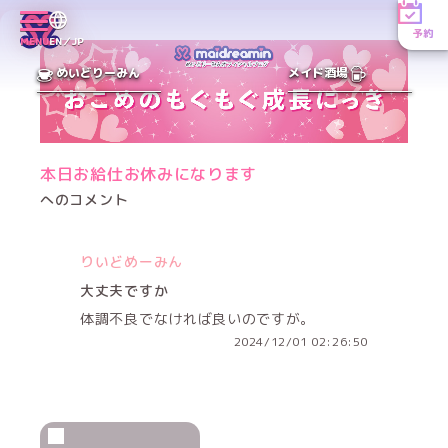
予約
MENU
EN／JP
めいどりーみん
メイド酒場
本日お給仕お休みになります
へのコメント
りいどめーみん
大丈夫ですか
体調不良でなければ良いのですが。
2024/12/01 02:26:50