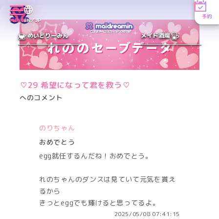
予約
MENU
EN／JP
めいどりーみん
メイド酒場
♡29 希望になって君を救う♡
へのコメント
のりちゃん
おめでとう
egg就任するんだね！おめでとう。
れのちゃんのダンスは見ていて元気を貰え
るから
きっとeggでも輝けると思ってるよ。
2025/05/08 07:41:15