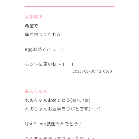
大手町III
希望で
俺も救ってくれw
eggおめでとう！！
ホントに凄いね〜！！！
2025/05/08 12:06:04
あんちゅん
れのちゃんおめでとう(⁠◍⁠•⁠ᴗ⁠•⁠◍⁠)
れのちゃんお返事ありがとです(⁠◔⁠‿⁠◔⁠)
QSCS egg就任おめでとう！！
たくさん頑張って良かったね｡⁠◕⁠‿⁠◕⁠｡