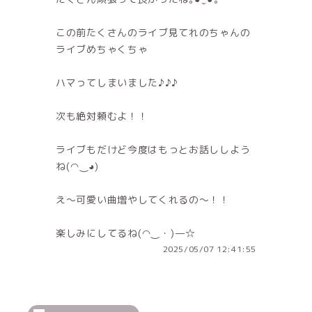
この前たくさんのライブ見てれのちゃんの
ライブめちゃくちゃ
ハマってしまいました♪♪♪
次も絶対頼むよ！！
ライブもだけど今度はもっとお話ししよう
ね(⁠◠⁠‿⁠◕⁠)
え〜可愛い曲増やしてくれるの〜！！
楽しみにしてるね(⁠◠⁠‿⁠・⁠)⁠—⁠☆
2025/05/07 12:41:55