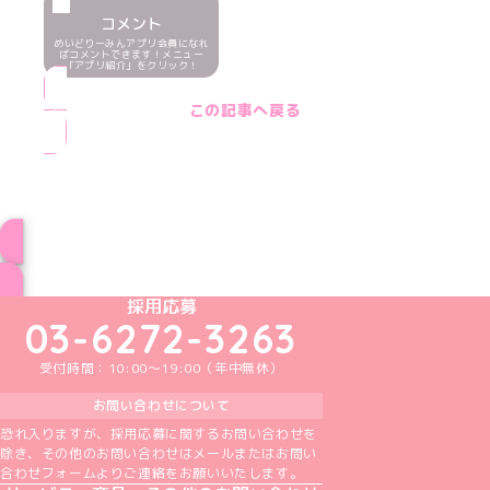
コメント
めいどりーみんアプリ会員になれ
ばコメントできます！メニュー
「アプリ紹介」をクリック！
この記事へ戻る
ブログ トップページへ
めいどりーみんTikTok公式アカウント
めいどりーみんX公式アカウント
めいどりーみんInstagram公式アカウント
めいどりーみんFacebook公式アカウン
めいどりーみんYouTube公式アカ
採用応募
03-6272-3263
受付時間：10:00～19:00（年中無休）
お問い合わせについて
恐れ入りますが、採用応募に関するお問い合わせを
除き、その他のお問い合わせはメールまたはお問い
合わせフォームよりご連絡をお願いいたします。