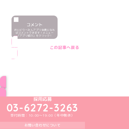
コメント
めいどりーみんアプリ会員になれ
ばコメントできます！メニュー
「アプリ紹介」をクリック！
この記事へ戻る
ブログ トップページへ
めいどりーみんTikTok公式アカウント
めいどりーみんX公式アカウント
めいどりーみんInstagram公式アカウント
めいどりーみんFacebook公式アカウン
めいどりーみんYouTube公式アカ
採用応募
03-6272-3263
受付時間：10:00～19:00（年中無休）
お問い合わせについて