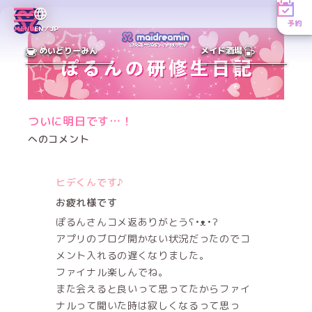
予約
MENU
EN／JP
めいどりーみん
メイド酒場
ついに明日です…！
へのコメント
ヒデくんです♪
お疲れ様です
ぽるんさんコメ返ありがとうʕ•ᴥ•ʔ
アプリのブログ開かない状況だったのでコ
メント入れるの遅くなりました。
ファイナル楽しんでね。
また会えると良いって思ってたからファイ
ナルって聞いた時は寂しくなるって思っ