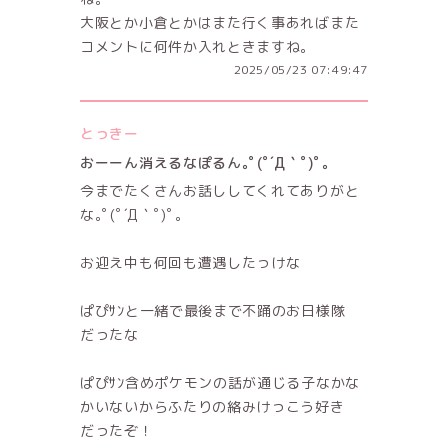
大阪とか小倉とかはまた行く事あればまた
コメントに何件か入れときますね。
2025/05/23 07:49:47
とっきー
おーーん消えるなぽるん｡ﾟ(ﾟ´Д｀ﾟ)ﾟ｡
今までたくさんお話ししてくれてありがと
な｡ﾟ(ﾟ´Д｀ﾟ)ﾟ｡
お迎え中も何回も遭遇したっけな
ぱぴｻﾝと一緒で最後まで不踊のお日様隊
だったな
ぱぴｻﾝ含めポケモンの話が通じる子なかな
かいないからふたりの絡みけっこう好き
だったぞ！