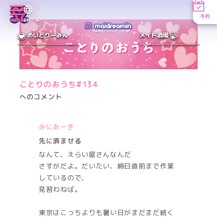
予約
MENU
EN／JP
めいどりーみん
メイド酒場
ことりのおうち#134
へのコメント
みにあーき
先に済ませる
なんて、えらい屋さんなんだ
さすがだよ。だいたい、締日直前まで作業
しているので、
見習わねば。
東京はこっちよりも暑い日がまだまだ続く