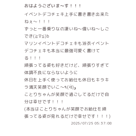
おはようございま～す！！！
イベントデコチェキ上手に書き書き出来た
ねぇ～！！！
ずっと一番乗りなの凄いね～偉いね～しご
でき(≧∇≦)b
マリンイベントデコチェキも浴衣イベント
デコチェキも本当に最強可愛く書けて
る！！！
頑張ってる姿も好きだけど、頑張りすぎて
体調不良にならないように
休日を上手く使ってお給仕も休日もキラキ
ラ満天笑顔でいこ～٩(ᐛ)و
ことりちゃんが笑顔で過ごしてるだけで自
分は幸せです！！！
(本当はことりちゃんが笑顔でお給仕を頑
張ってる姿が見れるだけで幸せです！！！)
2025/07/25 05:37:08