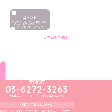
コメント
めいどりーみんアプリ会員になれ
ばコメントできます！メニュー
「アプリ紹介」をクリック！
この記事へ戻る
ブログ トップページへ
めいどりーみんTikTok公式アカウント
めいどりーみんX公式アカウント
めいどりーみんInstagram公式アカウント
めいどりーみんFacebook公式アカウン
めいどりーみんYouTube公式アカ
採用応募
03-6272-3263
受付時間：10:00～19:00（年中無休）
お問い合わせについて
恐れ入りますが、採用応募に関するお問い合わせを