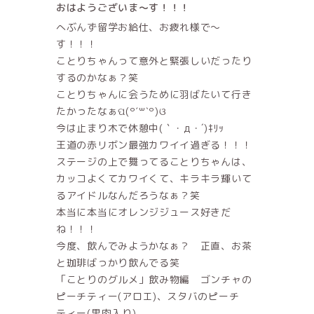
おはようございま～す！！！
へぶんず留学お給仕、お疲れ様で～
す！！！
ことりちゃんって意外と緊張しいだったり
するのかなぁ？笑
ことりちゃんに会うために羽ばたいて行き
たかったなぁପ(꒪ˊ꒳ˋ꒪)ଓ
今は止まり木で休憩中(｀・д・´)ｷﾘｯ
王道の赤リボン最強カワイイ過ぎる！！！
ステージの上で舞ってることりちゃんは、
カッコよくてカワイくて、キラキラ輝いて
るアイドルなんだろうなぁ？笑
本当に本当にオレンジジュース好きだ
ね！！！
今度、飲んでみようかなぁ？ 正直、お茶
と珈琲ばっかり飲んでる笑
「ことりのグルメ」飲み物編 ゴンチャの
ピーチティー(アロエ)、スタバのピーチ
ティー(果肉入り)