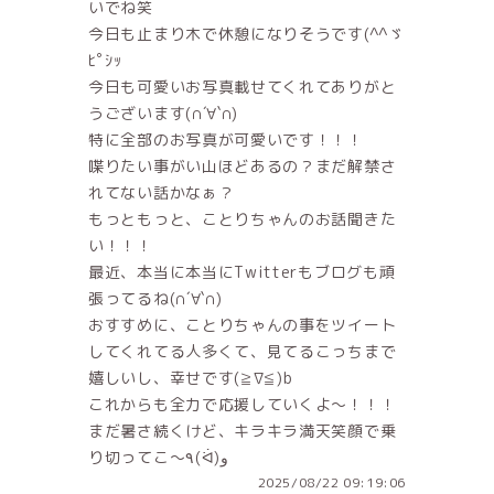
いでね笑
今日も止まり木で休憩になりそうです(^^ゞ
ﾋﾟｼｯ
今日も可愛いお写真載せてくれてありがと
うございます(∩´∀`∩)
特に全部のお写真が可愛いです！！！
喋りたい事がい山ほどあるの？まだ解禁さ
れてない話かなぁ？
もっともっと、ことりちゃんのお話聞きた
い！！！
最近、本当に本当にTwitterもブログも頑
張ってるね(∩´∀`∩)
おすすめに、ことりちゃんの事をツイート
してくれてる人多くて、見てるこっちまで
嬉しいし、幸せです(≧∇≦)b
これからも全力で応援していくよ～！！！
まだ暑さ続くけど、キラキラ満天笑顔で乗
り切ってこ～٩(ᐛ)و
2025/08/22 09:19:06