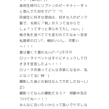
高校生時代にリプトンのピーチティーずっ
と飲んでた好きで(*´▽｀*)
同級生に好きな理由は、好きな人がピンク
髪で、名前に「桃」が入ってるからで
しょ？ってずっと弄られてた(。>ω<。)
焼き鳥を食べてても言われてたなぁ～苦笑
私服姿のロンT、格好いいし、可愛い
～！！！
夏は暑くて着れない(^-^;)汗汗汗
ロリータイベントはすぐにチェックして行
きます宣言したよ～！！！
ロリータ衣装ってどんな衣装になるか、気
になってる( ´艸｀)
撮影した後にお給仕なんて大忙しだね～(ノ
Д`)
撮影ってなんの撮影だろう？ 移動中気を
つけてね～！！！
みんなに会いたいからって急いでケガしな