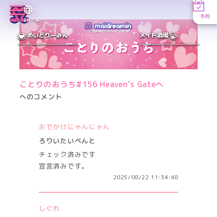
予約
MENU
EN／JP
めいどりーみん
メイド酒場
ことりのおうち#156 Heaven’s Gateへ
へのコメント
おでかけにゃんにゃん
ろりいたいべんと
チェック済みです
宣言済みです。
2025/08/22 11:34:48
しぐれ