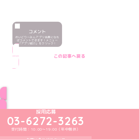
コメント
めいどりーみんアプリ会員になれ
ばコメントできます！メニュー
「アプリ紹介」をクリック！
この記事へ戻る
ブログ トップページへ
めいどりーみんTikTok公式アカウント
めいどりーみんX公式アカウント
めいどりーみんInstagram公式アカウント
めいどりーみんFacebook公式アカウン
めいどりーみんYouTube公式アカ
採用応募
03-6272-3263
受付時間：10:00～19:00（年中無休）