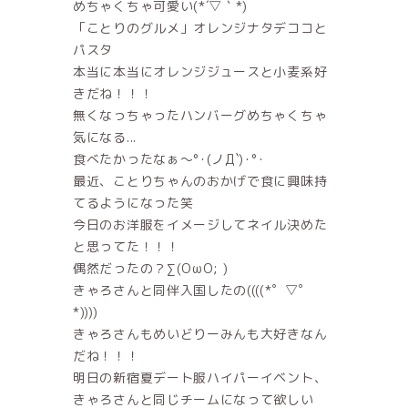
めちゃくちゃ可愛い(*´▽｀*)
「ことりのグルメ」オレンジナタデココと
パスタ
本当に本当にオレンジジュースと小麦系好
きだね！！！
無くなっちゃったハンバーグめちゃくちゃ
気になる...
食べたかったなぁ～°･(ノД`)･°･
最近、ことりちゃんのおかげで食に興味持
てるようになった笑
今日のお洋服をイメージしてネイル決めた
と思ってた！！！
偶然だったの？∑(OωO; )
きゃろさんと同伴入国したの((((*゜▽゜
*))))
きゃろさんもめいどりーみんも大好きなん
だね！！！
明日の新宿夏デート服ハイパーイベント、
きゃろさんと同じチームになって欲しい