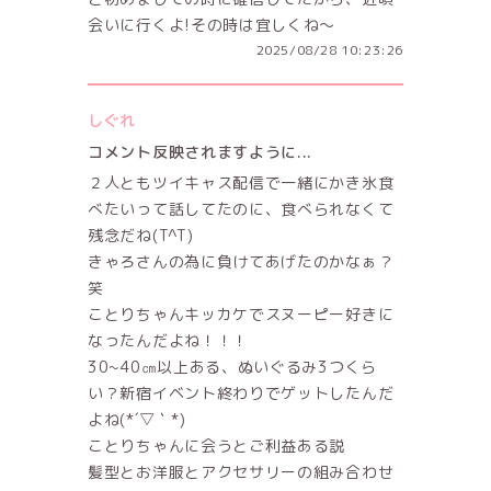
会いに行くよ!その時は宜しくね〜
2025/08/28 10:23:26
しぐれ
コメント反映されますように...
２人ともツイキャス配信で一緒にかき氷食
べたいって話してたのに、食べられなくて
残念だね(T^T)
きゃろさんの為に負けてあげたのかなぁ？
笑
ことりちゃんキッカケでスヌーピー好きに
なったんだよね！！！
30~40㎝以上ある、ぬいぐるみ3つくら
い？新宿イベント終わりでゲットしたんだ
よね(*´▽｀*)
ことりちゃんに会うとご利益ある説
髪型とお洋服とアクセサリーの組み合わせ