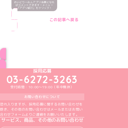
めいどりーみんアプリ会員になれ
ばコメントできます！メニュー
「アプリ紹介」をクリック！
この記事へ戻る
ブログ トップページへ
めいどりーみんTikTok公式アカウント
めいどりーみんX公式アカウント
めいどりーみんInstagram公式アカウント
めいどりーみんFacebook公式アカウン
めいどりーみんYouTube公式アカ
採用応募
03-6272-3263
受付時間：10:00～19:00（年中無休）
お問い合わせについて
恐れ入りますが、採用応募に関するお問い合わせを
除き、その他のお問い合わせはメールまたはお問い
合わせフォームよりご連絡をお願いいたします。
サービス、商品、その他のお問い合わせ