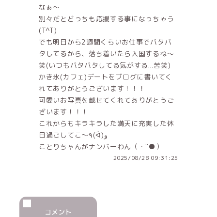
なぁ～
別々だとどっちも応援する事になっちゃう
(T^T)
でも明日から2週間くらいお仕事でバタバ
タしてるから、落ち着いたら入国するね～
笑(いつもバタバタしてる気がする...苦笑)
かき氷(カフェ)デートをブログに書いてく
れてありがとうございます！！！
可愛いお写真を載せてくれてありがとうご
ざいます！！！
これからもキラキラした満天に充実した休
日過ごしてこ～٩(ᐛ)و
ことりちゃんがナンバーわん（・¨●）
2025/08/28 09:31:25
コメント