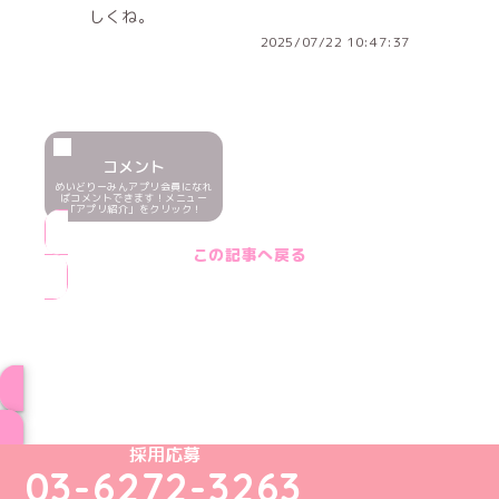
しくね。
2025/07/22 10:47:37
コメント
めいどりーみんアプリ会員になれ
ばコメントできます！メニュー
「アプリ紹介」をクリック！
この記事へ戻る
ブログ トップページへ
めいどりーみんTikTok公式アカウント
めいどりーみんX公式アカウント
めいどりーみんInstagram公式アカウント
めいどりーみんFacebook公式アカウン
めいどりーみんYouTube公式アカ
採用応募
03-6272-3263