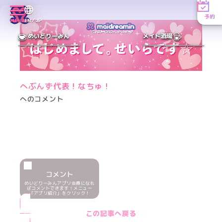
予約
MENU
EN／JP
めいどりーみん
メイド酒場
へぶんず代表！なちゅ！
へのコメント
コメント
めいどりーみんアプリ会員になれ
ばコメントできます！メニュー
「アプリ紹介」をクリック！
この記事へ戻る