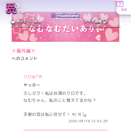
予約
MENU
EN／JP
めいどりーみん
メイド酒場
‼️番外編‼️
へのコメント
クロ@TW
ヤッホー
久しぶり！私は台湾のクロです。
なむちゃん、私のこと覚えてるかな？
天使の羽は私に任せて！ ٩( ᐛ )و
2025/03/18 12:42:28