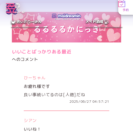
予約
MENU
EN／JP
めいどりーみん
メイド酒場
いいことばっかりある最近
へのコメント
ひーちゃん
お疲れ様です
良い事続いてるのは[人徳]だね
2025/06/27 04:57:21
シアン
いいね！