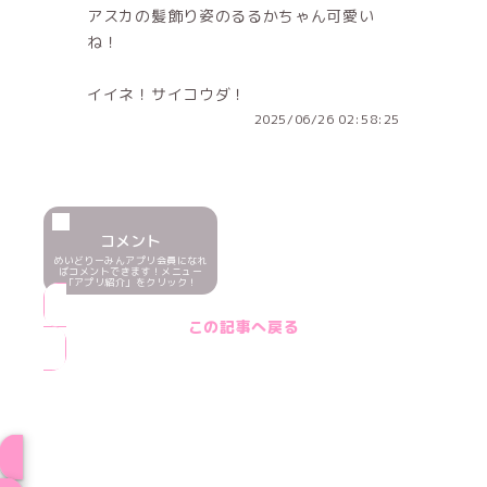
アスカの髪飾り姿のるるかちゃん可愛い
ね！
イイネ！サイコウダ！
2025/06/26 02:58:25
コメント
めいどりーみんアプリ会員になれ
ばコメントできます！メニュー
「アプリ紹介」をクリック！
この記事へ戻る
ブログ トップページへ