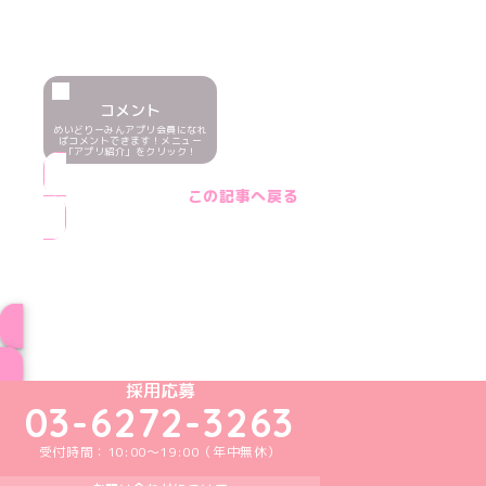
コメント
めいどりーみんアプリ会員になれ
ばコメントできます！メニュー
「アプリ紹介」をクリック！
この記事へ戻る
ブログ トップページへ
めいどりーみんTikTok公式アカウント
めいどりーみんX公式アカウント
めいどりーみんInstagram公式アカウント
めいどりーみんFacebook公式アカウン
めいどりーみんYouTube公式アカ
採用応募
03-6272-3263
受付時間：10:00～19:00（年中無休）