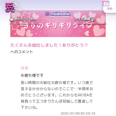
予約
MENU
EN／JP
めいどりーみん
メイド酒場
たくさんお給仕しました！ありがとう♡
へのコメント
はる
お疲れ様です
長い時間のお給仕お疲れ様です。いつ直で
言えるか分からないのでここで…半周年お
めでとうございます。これからもAKIBAを
背負って立つきりたんぽ目指して邁進して
下さいね。
2025/07/06 05:58:18