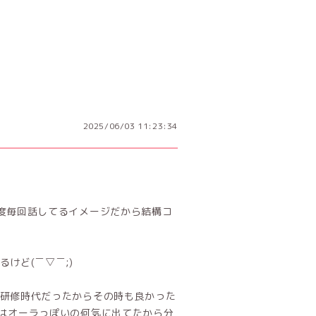
2025/06/03 11:23:34
度毎回話してるイメージだから結構コ
けど(￣▽￣;)
研修時代だったからその時も良かった
はオーラっぽいの何気に出てたから分