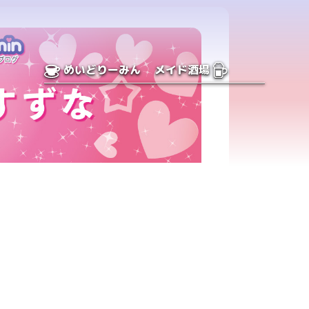
めいどりーみん
メイド酒場