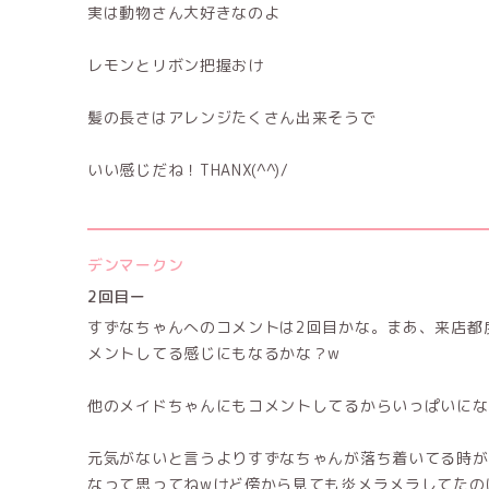
実は動物さん大好きなのよ
レモンとリボン把握おけ
髪の長さはアレンジたくさん出来そうで
いい感じだね！THANX(^^)/
デンマークン
2回目ー
すずなちゃんへのコメントは2回目かな。まあ、来店都
メントしてる感じにもなるかな？w
他のメイドちゃんにもコメントしてるからいっぱいになる
元気がないと言うよりすずなちゃんが落ち着いてる時が
なって思ってねwけど傍から見ても炎メラメラしてたの