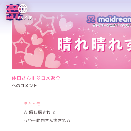
MENU
EN／JP
休日さん!! ♡コメ返♡
へのコメント
タムトモ
☆ 癒し癒され ☆
うわー動物さん癒される