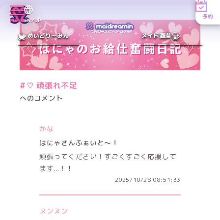
予約
MENU
EN／JP
めいどりーみん
メイド酒場
#♡ 頑張れ不足
へのコメント
かな
はにゃさんふぁいと〜！
頑張ってください！すごくすごく応援して
ます...！！
2025/10/28 08:51:33
ヌンヌン