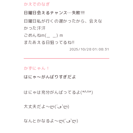
かえでのなぎ
日曜日会えるチャンス…失敗!!!
日曜日私が行くの遅かったから、会えな
かった汗汗
ごめんねm(＿ ＿) m
またあえる日狙ってるね!!
2025/10/28 01:08:31
かずにゃん！
はにゃ〜がんばりすぎだよ
はにゃは充分がんばってるよ(*^^*)
大丈夫だよ〜ლ(´ڡ`ლ)
なんとかなるよ〜ლ(´ڡ`ლ)