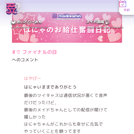
予約
MENU
EN／JP
めいどりーみん
メイド酒場
#♡ ファイナルの日
へのコメント
はやぴー
はにゃいままでありがとう
最後のツイキャスは通信状況が悪くて音声
だけだったけど,
最後のメイドちゃんとしての配信が聞けて
嬉しかった
はにゃちゃんがこれからも幸せに元気で
やっていくことを願ってます